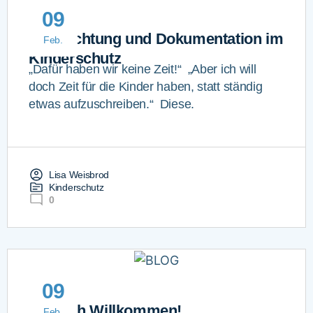
09
Beobachtung und Dokumentation im
Feb.
Kinderschutz
„Dafür haben wir keine Zeit!“ „Aber ich will
doch Zeit für die Kinder haben, statt ständig
etwas aufzuschreiben.“ Diese.
Lisa Weisbrod
Kinderschutz
0
09
Herzlich Willkommen!
Feb.